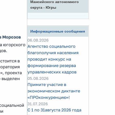
Мансийского автономного
округа - Югры
Информационные сообщения
в Морозов
06.08.2026
ча югорского
Агентство социального
дов.
благополучия населения
проводит конкурс на
стоится в
формирование резерва
боратория
управленческих кадров
», проекта
05.08.2026
» выделен
Примите участие в
экономическом диктанте
«ПРОконкуренцию»!
31.07.2026
 социальной
С 1 по 31августа 2026 года
ии