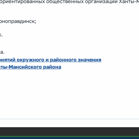
 ориентированных общественных организаций Ханты-
рноправдинск;
к.
а.
иятий окружного и районного значения
нты-Мансийского района