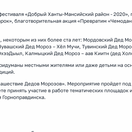
 фестиваля «Добрый Ханты-Мансийский район - 2020», 
арок», благотворительная акция «Превратим «Чемодан
, некоторым из них более ста лет: Мордовский Дед Мо
увашский Дед Мороз – Хёл Мучи, Тувинский Дед Мороз
ЭхээДыыл, Калмыцкий Дед Мороз – аав Киитн (дед Хол
придуманы местными жителями или даже детьми на осн
диций.
«Нашествие Дедов Морозов». Мероприятие пройдет под
те принять участие в работе тематических площадок и
и Горноправдинска.