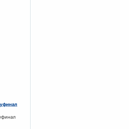
луфинал
луфинал