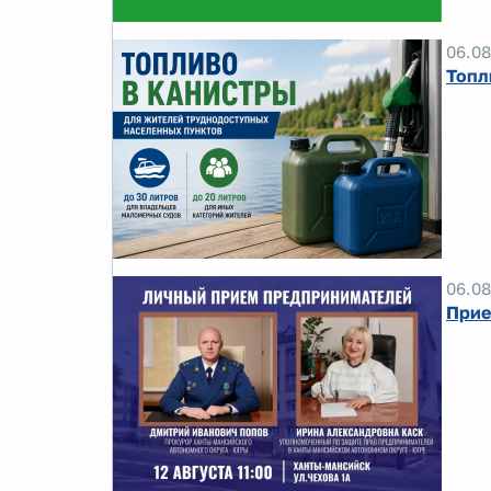
06.08
Топл
06.08
Прие