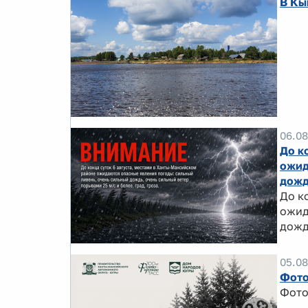
В Кы
06.08
До к
ожид
дожд
До к
ожид
дожд
05.08
Фото
Фото