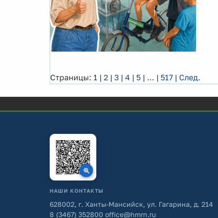
Страницы:
1
|
2
|
3
|
4
|
5
|
...
|
517
|
След.
НАШИ КОНТАКТЫ
628002, г. Ханты-Мансийск, ул. Гагарина, д. 214
8 (3467) 352800
office@hmrn.ru