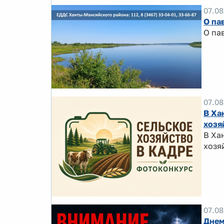
07.08
О па
О па
07.08
В Ха
хозя
В Ха
хозя
07.08
Днем