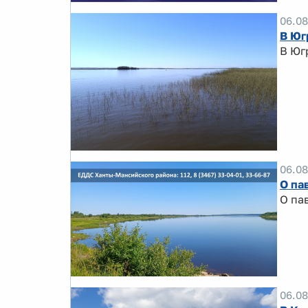
06.08
В Юг
В Юг
06.08
О па
О па
06.08