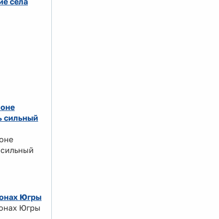
ие села
йоне
ь сильный
йоне
 сильный
йонах Югры
йонах Югры