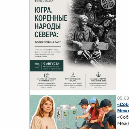
05.08
«Соб
Межд
«Соб
Межд