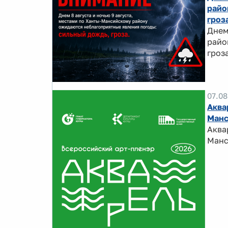
райо
гроз
Днем
райо
гроза
07.08
Аква
Манс
Аква
Манс