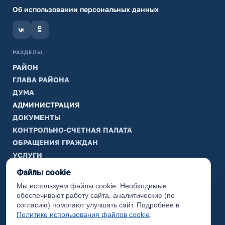
Об использовании персональных данных
РАЗДЕЛЫ
РАЙОН
ГЛАВА РАЙОНА
ДУМА
АДМИНИСТРАЦИЯ
ДОКУМЕНТЫ
КОНТРОЛЬНО-СЧЕТНАЯ ПАЛАТА
ОБРАЩЕНИЯ ГРАЖДАН
УСЛУГИ
ТИК
Файлы cookie
Мы используем файлы cookie. Необходимые
ИНФОРМАЦИЯ
обеспечивают работу сайта, аналитические (по
Законодательная карта
согласию) помогают улучшать сайт. Подробнее в
Политике использования файлов cookie
.
Карта сайта