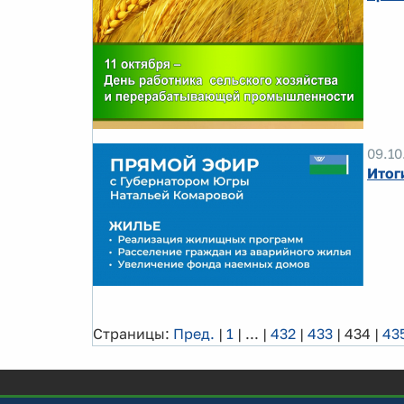
09.10
Итог
Страницы:
Пред.
|
1
|
...
|
432
|
433
|
434
|
43