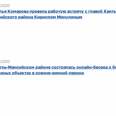
.2020
лья Комарова провела рабочую встречу с главой Хант
ийского района Кириллом Минулиным
.2020
нты-Мансийском районе состоялась онлайн-беседа о б
одных объектах в осенне-зимний период