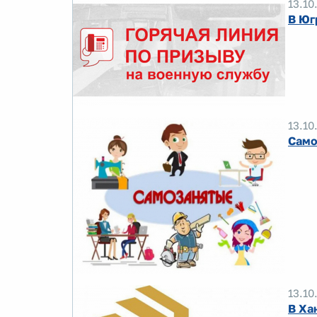
13.10
В Юг
13.10
Само
13.10
В Ха