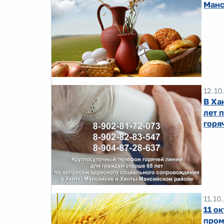
Манс
12.10
В Ха
лет 
горя
11.10
11 о
пром