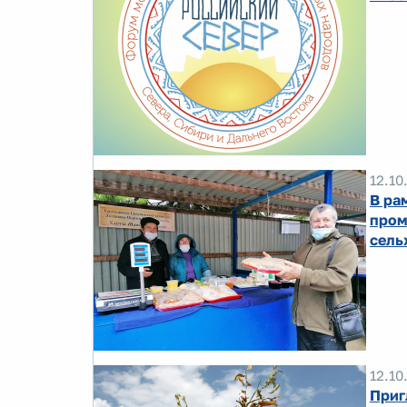
12.10
В ра
пром
сель
12.10
Приг