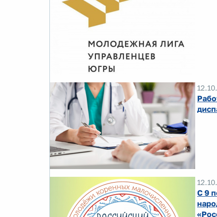
12.10
Рабо
дисп
12.10
С 9 
наро
«Рос