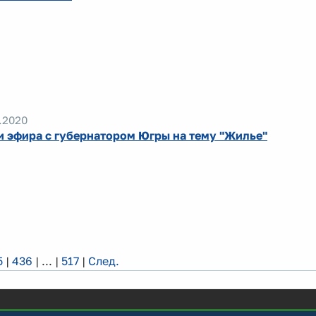
.2020
и эфира с губернатором Югры на тему "Жилье"
5
|
436
|
...
|
517
|
След.