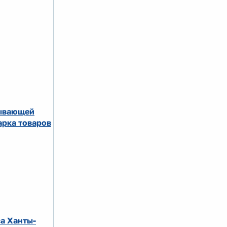
тывающей
рка товаров
а Ханты-