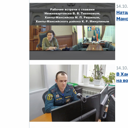
14.10
Ната
Манс
14.10
В Ха
на в