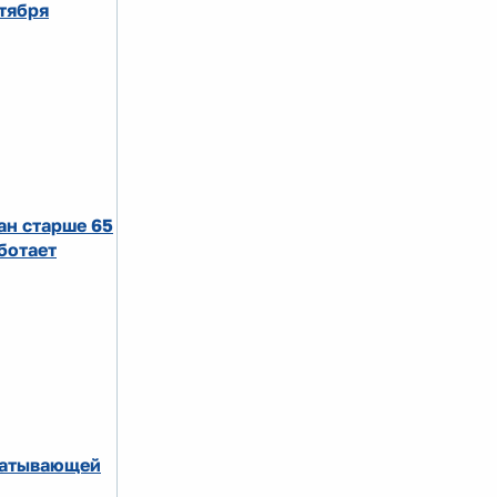
ктября
ан старше 65
ботает
абатывающей