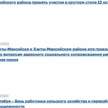
ийского района принять участие в круглом столе 13 о
.2020
нты-Мансийске и Ханты-Мансийском районе для гражд
по вопросам адресного социального сопровождения ра
чая линия
.2020
ктября – День работника сельского хозяйства и перер
ышленности