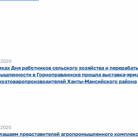
.2020
мках Дня работников сельского хозяйства и перераба
ышленности в Горноправдинске прошла выставка-ярма
хозтоваропроизводителей Ханты-Мансийского района
.2020
лашаем представителей агропромышленного комплекс