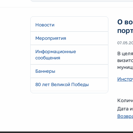
О в
Новости
порт
Мероприятия
07.05.2
Информационные
В цел
сообщения
визито
муниц
Баннеры
Инстр
80 лет Великой Победы
Количе
Дата и
Возвра