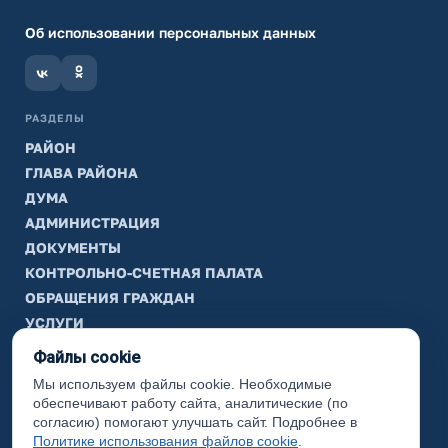
Об использовании персональных данных
РАЗДЕЛЫ
РАЙОН
ГЛАВА РАЙОНА
ДУМА
АДМИНИСТРАЦИЯ
ДОКУМЕНТЫ
КОНТРОЛЬНО-СЧЕТНАЯ ПАЛАТА
ОБРАЩЕНИЯ ГРАЖДАН
УСЛУГИ
ТИК
Файлы cookie
Мы используем файлы cookie. Необходимые
ИНФОРМАЦИЯ
обеспечивают работу сайта, аналитические (по
Законодательная карта
согласию) помогают улучшать сайт. Подробнее в
Политике использования файлов cookie
.
Карта сайта