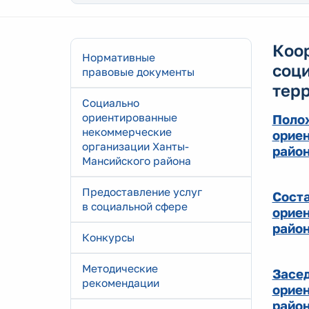
Коо
Нормативные
соц
правовые документы
тер
Социально
ориентированные
Поло
некоммерческие
орие
организации Ханты-
райо
Мансийского района
Предоставление услуг
Соста
в социальной сфере
орие
райо
Конкурсы
Методические
Засе
рекомендации
орие
райо