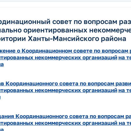
рдинационный совет по вопросам ра
иально ориентированных некоммерче
ритории Ханты-Мансийского района
жение
о Координационном совете по вопросам 
нтированных некоммерческих организаций
на т
на
в Координационного совета по вопросам разв
нтированных некоммерческих организаций
на т
н
дания
Коор
динационного совета по вопросам р
нтированных некоммерческих организаций
на 
на