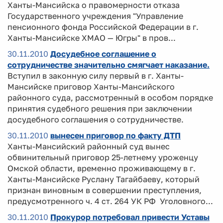
Ханты-Мансийска о правомерности отказа
Государственного учреждения "Управление
пенсионного фонда Российской Федерации в г.
Ханты-Мансийске ХМАО — Югры" в пров...
30.11.2010
Досудебное соглашение о
сотрудничестве значительно смягчает наказание.
Вступил в законную силу первый в г. Ханты-
Мансийске приговор Ханты-Мансийского
районного суда, рассмотренный в особом порядке
принятия судебного решения при заключении
досудебного соглашения о сотрудничестве.
30.11.2010
вынесен приговор по факту ДТП
Ханты-Мансийский районный суд вынес
обвинительный приговор 25-летнему уроженцу
Омской области, временно проживающему в г.
Ханты-Мансийске Руслану Тагайбаеву, который
признан виновным в совершении преступления,
предусмотренного ч. 4 ст. 264 УК РФ Уголовного...
30.11.2010
Прокурор потребовал привести Уставы