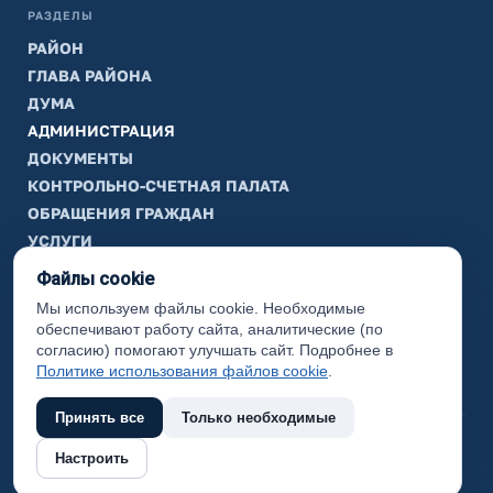
РАЗДЕЛЫ
РАЙОН
ГЛАВА РАЙОНА
ДУМА
АДМИНИСТРАЦИЯ
ДОКУМЕНТЫ
КОНТРОЛЬНО-СЧЕТНАЯ ПАЛАТА
ОБРАЩЕНИЯ ГРАЖДАН
УСЛУГИ
ТИК
Файлы cookie
Мы используем файлы cookie. Необходимые
ИНФОРМАЦИЯ
обеспечивают работу сайта, аналитические (по
Законодательная карта
согласию) помогают улучшать сайт. Подробнее в
Политике использования файлов cookie
.
Карта сайта
Принять все
Только необходимые
(с) 2017 Ханты-Мансийский район, официальный сайт
Настроить
администрации