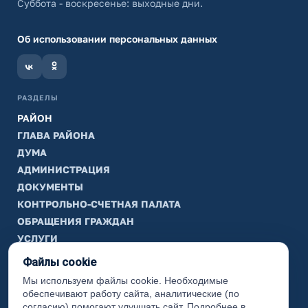
Суббота - воскресенье: выходные дни.
Об использовании персональных данных
РАЗДЕЛЫ
РАЙОН
ГЛАВА РАЙОНА
ДУМА
АДМИНИСТРАЦИЯ
ДОКУМЕНТЫ
КОНТРОЛЬНО-СЧЕТНАЯ ПАЛАТА
ОБРАЩЕНИЯ ГРАЖДАН
УСЛУГИ
ТИК
Файлы cookie
Мы используем файлы cookie. Необходимые
ИНФОРМАЦИЯ
обеспечивают работу сайта, аналитические (по
Законодательная карта
согласию) помогают улучшать сайт. Подробнее в