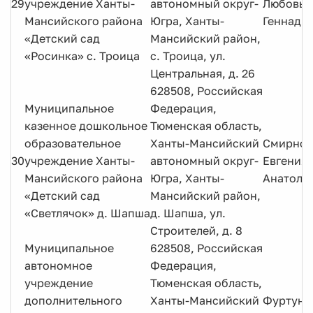
29
учреждение Ханты-
автономный округ-
Любовь
Мансийского района
Югра, Ханты-
Геннадь
«Детский сад
Мансийский район,
«Росинка» с. Троица
с. Троица, ул.
Центральная, д. 26
628508, Российская
Муниципальное
Федерация,
казенное дошкольное
Тюменская область,
образовательное
Ханты-Мансийский
Смирнов
30
учреждение Ханты-
автономный округ-
Евгения
Мансийского района
Югра, Ханты-
Анатоль
«Детский сад
Мансийский район,
«Светлячок» д. Шапша
д. Шапша, ул.
Строителей, д. 8
Муниципальное
628508, Российская
автономное
Федерация,
учреждение
Тюменская область,
дополнительного
Ханты-Мансийский
Фуртунэ