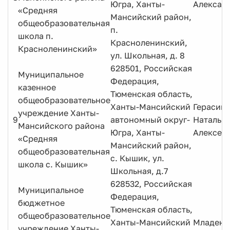
Югра, Ханты-
Алексан
«Средняя
Мансийский район,
общеобразовательная
п.
школа п.
Красноленинский,
Красноленинский»
ул. Школьная, д. 8
628501, Российская
Муниципальное
Федерация,
казенное
Тюменская область,
общеобразовательное
Ханты-Мансийский
Герасим
учреждение Ханты-
9
автономный округ-
Наталья
Мансийского района
Югра, Ханты-
Алексее
«Средняя
Мансийский район,
общеобразовательная
с. Кышик, ул.
школа с. Кышик»
Школьная, д.7
628532, Российская
Муниципальное
Федерация,
бюджетное
Тюменская область,
общеобразовательное
Ханты-Мансийский
Младенц
учреждение Ханты-