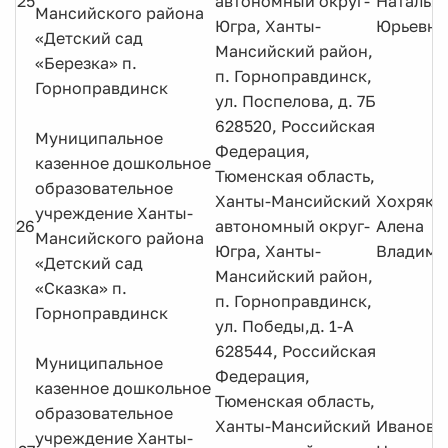
25
автономный округ-
Наталья
Мансийского района
Югра, Ханты-
Юрьевна
«Детский сад
Мансийский район,
«Березка» п.
п. Горноправдинск,
Горноправдинск
ул. Поспелова, д. 7Б
628520, Российская
Муниципальное
Федерация,
казенное дошкольное
Тюменская область,
образовательное
Ханты-Мансийский
Хохряко
учреждение Ханты-
26
автономный округ-
Алена
Мансийского района
Югра, Ханты-
Владими
«Детский сад
Мансийский район,
«Сказка» п.
п. Горноправдинск,
Горноправдинск
ул. Победы,д. 1-А
628544, Российская
Муниципальное
Федерация,
казенное дошкольное
Тюменская область,
образовательное
Ханты-Мансийский
Иванова
учреждение Ханты-