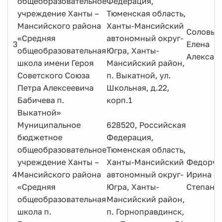
общеобразовательное
Федерация,
учреждение Ханты –
Тюменская область,
Мансийского района
Ханты-Мансийский
Соловье
«Средняя
автономный округ-
3
Елена
общеобразовательная
Югра, Ханты-
Алексан
школа имени Героя
Мансийский район,
Советского Союза
п. Выкатной, ул.
Петра Алексеевича
Школьная, д.22,
Бабичева п.
корп.1
Выкатной»
Муниципальное
628520, Российская
бюджетное
Федерация,
общеобразовательное
Тюменская область,
учреждение Ханты –
Ханты-Мансийский
Федорчу
4
Мансийского района
автономный округ-
Ирина
«Средняя
Югра, Ханты-
Степано
общеобразовательная
Мансийский район,
школа п.
п. Горноправдинск,