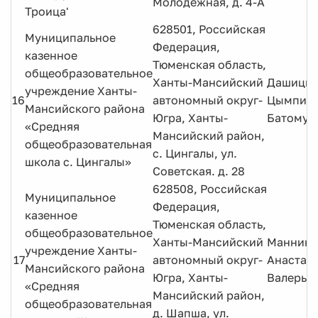
Молодежная, д. 4-А
Троица'
628501, Российская
Муниципальное
Федерация,
казенное
Тюменская область,
общеобразовательное
Ханты-Мансийский
Дашицыр
учреждение Ханты-
16
автономный округ-
Цымпил
Мансийского района
Югра, Ханты-
Батомун
«Средняя
Мансийский район,
общеобразовательная
с. Цингалы, ул.
школа с. Цингалы»
Советская. д. 28
628508, Российская
Муниципальное
Федерация,
казенное
Тюменская область,
общеобразовательное
Ханты-Мансийский
Маннине
учреждение Ханты-
17
автономный округ-
Анастас
Мансийского района
Югра, Ханты-
Валерье
«Средняя
Мансийский район,
общеобразовательная
д. Шапша, ул.