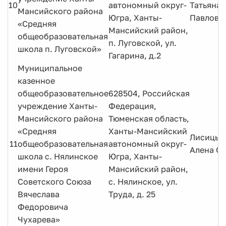
10
автономный округ-
Татьяна
Мансийского района
Югра, Ханты-
Павловн
«Средняя
Мансийский район,
общеобразовательная
п. Луговской, ул.
школа п. Луговской»
Гагарина, д.2
Муниципальное
казенное
общеобразовательное
628504, Российская
учреждение Ханты-
Федерация,
Мансийского района
Тюменская область,
«Средняя
Ханты-Мансийский
Лисицын
11
общеобразовательная
автономный округ-
Алена О
школа с. Нялинское
Югра, Ханты-
имени Героя
Мансийский район,
Советского Союза
с. Нялинское, ул.
Вячеслава
Труда, д. 25
Федоровича
Чухарева»