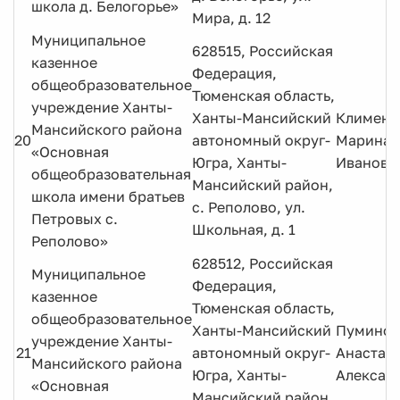
школа д. Белогорье»
Мира, д. 12
Муниципальное
628515, Российская
казенное
Федерация,
общеобразовательное
Тюменская область,
учреждение Ханты-
Ханты-Мансийский
Клименк
Мансийского района
20
автономный округ-
Марина
«Основная
Югра, Ханты-
Ивановн
общеобразовательная
Мансийский район,
школа имени братьев
с. Реполово, ул.
Петровых с.
Школьная, д. 1
Реполово»
628512, Российская
Муниципальное
Федерация,
казенное
Тюменская область,
общеобразовательное
Ханты-Мансийский
Пуминов
учреждение Ханты-
21
автономный округ-
Анастас
Мансийского района
Югра, Ханты-
Алексан
«Основная
Мансийский район,