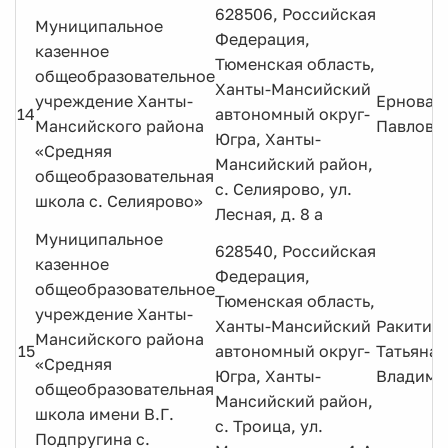
628506, Российская
Муниципальное
Федерация,
казенное
Тюменская область,
общеобразовательное
Ханты-Мансийский
учреждение Ханты-
Ернова 
14
автономный округ-
Мансийского района
Павловн
Югра, Ханты-
«Средняя
Мансийский район,
общеобразовательная
с. Селиярово, ул.
школа с. Селиярово»
Лесная, д. 8 а
Муниципальное
628540, Российская
казенное
Федерация,
общеобразовательное
Тюменская область,
учреждение Ханты-
Ханты-Мансийский
Ракитин
Мансийского района
15
автономный округ-
Татьяна
«Средняя
Югра, Ханты-
Владими
общеобразовательная
Мансийский район,
школа имени В.Г.
с. Троица, ул.
Подпругина с.