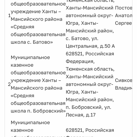
Тюменская область,
общеобразовательное
Ханты-Мансийский
Постова
учреждение Ханты –
1
автономный округ-
Анатоли
Мансийского района
Югра, Ханты-
Сергеев
«Средняя
Мансийский район,
общеобразовательная
с. Батово, ул.
школа с. Батово»
Центральная, д.50 А
628521, Российская
Муниципальное
Федерация,
казенное
Тюменская область,
общеобразовательное
Ханты-Мансийский
учреждение Ханты –
Сивкова
2
автономный округ-
Мансийского района
Владими
Югра, Ханты-
«Средняя
Мансийский район,
общеобразовательная
п. Бобровский, ул.
школа п. Бобровский»
Лесная, д.17
Муниципальное
казенное
628521, Российская