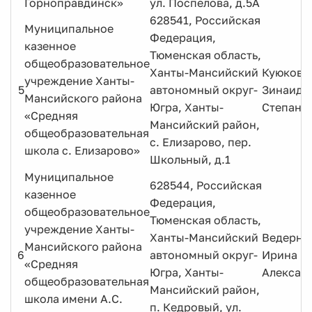
Горноправдинск»
ул. Поспелова, д.5А
628541, Российская
Муниципальное
Федерация,
казенное
Тюменская область,
общеобразовательное
Ханты-Мансийский
Куюкова
учреждение Ханты-
5
автономный округ-
Зинаида
Мансийского района
Югра, Ханты-
Степано
«Средняя
Мансийский район,
общеобразовательная
с. Елизарово, пер.
школа с. Елизарово»
Школьный, д.1
Муниципальное
628544, Российская
казенное
Федерация,
общеобразовательное
Тюменская область,
учреждение Ханты-
Ханты-Мансийский
Ведерни
Мансийского района
6
автономный округ-
Ирина
«Средняя
Югра, Ханты-
Алексан
общеобразовательная
Мансийский район,
школа имени А.С.
п. Кедровый, ул.