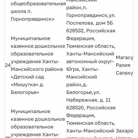
общеобразовательная
район,п.
школа п.
Горноправдинск,ул.
Горноправдинск»
Поспелова, дом 5Б
628532, Российская
Муниципальное
Федерация,
казенное дошкольное
Тюменская область,
образовательное
Ханты-Мансийский
Магасум
учреждение Ханты-
автономный округ-
24
Ралия
Мансийского района
Югра, Ханты-
Салахут
«Детский сад
Мансийский
«Мишутка» д.
район,д.
Белогорье»
Белогорье,ул.
Набережная, д. 11
628520, Российская
Муниципальное
Федерация,
казенное дошкольное
Тюменская область,
образовательное
Ханты-Мансийский
Захаров
учреждение Ханты-