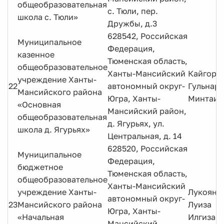
общеобразовательная
с. Тюли, пер.
школа с. Тюли»
Дружбы, д.3
628542, Российская
Муниципальное
Федерация,
казенное
Тюменская область,
общеобразовательное
Ханты-Мансийский
Кайгоро
учреждение Ханты-
22
автономный округ-
Гульнара
Мансийского района
Югра, Ханты-
Минтаир
«Основная
Мансийский район,
общеобразовательная
д. Ягурьях, ул.
школа д. Ягурьях»
Центральная, д. 14
628520, Российская
Муниципальное
Федерация,
бюджетное
Тюменская область,
общеобразовательное
Ханты-Мансийский
учреждение Ханты-
Лукояно
автономный округ-
23
Мансийского района
Луиза
Югра, Ханты-
«Начальная
Илгизар
Мансийский