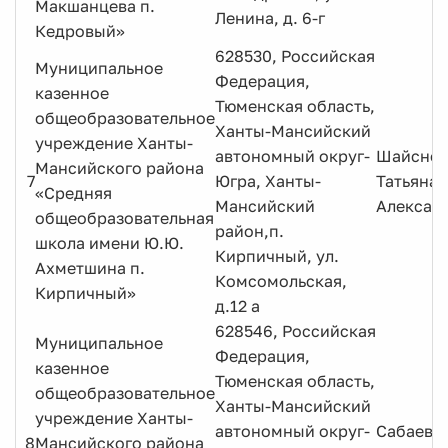
Макшанцева п.
Ленина, д. 6-г
Кедровый»
628530, Российская
Муниципальное
Федерация,
казенное
Тюменская область,
общеобразовательное
Ханты-Мансийский
учреждение Ханты-
автономный округ-
Шайсне
Мансийского района
7
Югра, Ханты-
Татьяна
«Средняя
Мансийский
Алексан
общеобразовательная
район,п.
школа имени Ю.Ю.
Кирпичный, ул.
Ахметшина п.
Комсомольская,
Кирпичный»
д.12 а
628546, Российская
Муниципальное
Федерация,
казенное
Тюменская область,
общеобразовательное
Ханты-Мансийский
учреждение Ханты-
автономный округ-
Сабаева 
8
Мансийского района