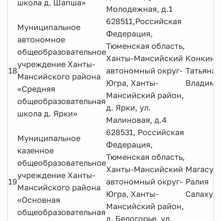
школа д. Шапша»
Молодежная, д.1
628511,Российская
Муниципальное
Федерация,
автономное
Тюменская область,
общеобразовательное
Ханты-Мансийский
Конкина
учреждение Ханты-
18
автономный округ-
Татьяна
Мансийского района
Югра, Ханты-
Владими
«Средняя
Мансийский район,
общеобразовательная
д. Ярки, ул.
школа д. Ярки»
Малиновая, д.4
628531, Российская
Муниципальное
Федерация,
казенное
Тюменская область,
общеобразовательное
Ханты-Мансийский
Магасум
учреждение Ханты-
19
автономный округ-
Ралия
Мансийского района
Югра, Ханты-
Салахут
«Основная
Мансийский район,
общеобразовательная
д. Белогорье, ул.