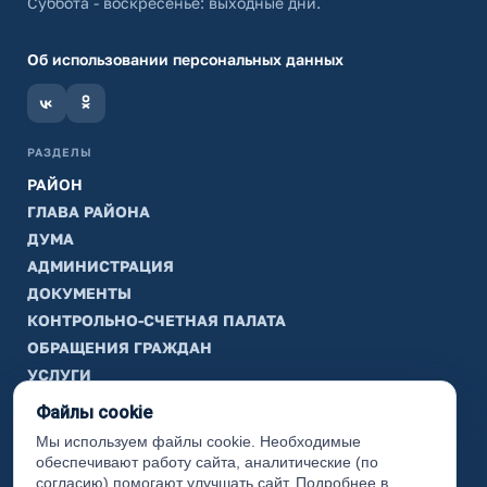
Суббота - воскресенье: выходные дни.
Об использовании персональных данных
РАЗДЕЛЫ
РАЙОН
ГЛАВА РАЙОНА
ДУМА
АДМИНИСТРАЦИЯ
ДОКУМЕНТЫ
КОНТРОЛЬНО-СЧЕТНАЯ ПАЛАТА
ОБРАЩЕНИЯ ГРАЖДАН
УСЛУГИ
ТИК
Файлы cookie
Мы используем файлы cookie. Необходимые
ИНФОРМАЦИЯ
обеспечивают работу сайта, аналитические (по
Законодательная карта
согласию) помогают улучшать сайт. Подробнее в