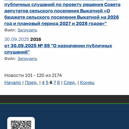
публичных слушаний по проекту решения Совета
депутатов сельского поселения Выкатной «О
бюджете сельского поселения Выкатной на 2026
год и плановый период 2027 и 2028 годов»"
Файл:
Загрузить
30.09.2025
2016
от 30.09.2025 № 89 "О назначении публичных
слушаний"
Файл:
Загрузить
Новости 101 - 120 из 2174
Начало
|
Пред.
|
4
5
6
7
8
|
След.
|
Конец