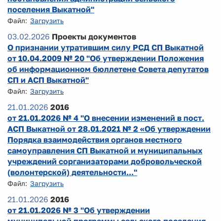
поселения Выкатной"
Файл:
Загрузить
03.02.2026
Проекты документов
О признании утратившим силу РСД СП Выкатной
от 10.04.2009 № 20 "Об утверждении Положения
об информационном бюллетене Совета депутатов
СП и АСП Выкатной"
Файл:
Загрузить
21.01.2026
2016
от 21.01.2026 № 4 "О внесении изменений в пост.
АСП Выкатной от 28.01.2021 № 2 «Об утверждении
Порядка взаимодействия органов местного
самоуправления СП Выкатной и муниципальных
учреждений сорганизаторами добровольческой
(волонтерской) деятельности..."
Файл:
Загрузить
21.01.2026
2016
от 21.01.2026 № 3 "Об утверждении