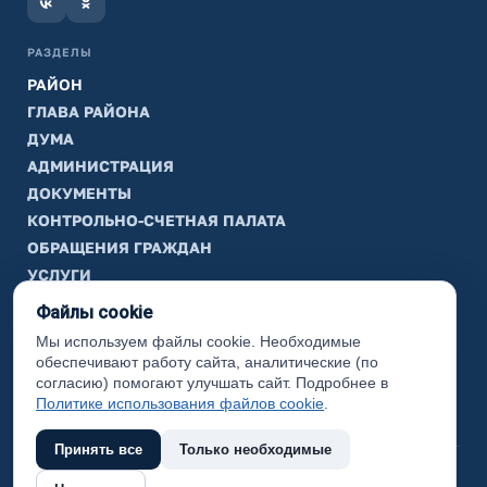
РАЗДЕЛЫ
РАЙОН
ГЛАВА РАЙОНА
ДУМА
АДМИНИСТРАЦИЯ
ДОКУМЕНТЫ
КОНТРОЛЬНО-СЧЕТНАЯ ПАЛАТА
ОБРАЩЕНИЯ ГРАЖДАН
УСЛУГИ
ТИК
Файлы cookie
Мы используем файлы cookie. Необходимые
ИНФОРМАЦИЯ
обеспечивают работу сайта, аналитические (по
Законодательная карта
согласию) помогают улучшать сайт. Подробнее в
Политике использования файлов cookie
.
Карта сайта
Принять все
Только необходимые
(с) 2017 Ханты-Мансийский район, официальный сайт