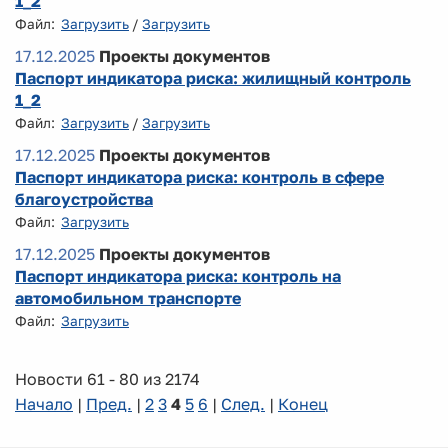
1_2
Файл:
Загрузить
/
Загрузить
17.12.2025
Проекты документов
Паспорт индикатора риска: жилищный контроль
1_2
Файл:
Загрузить
/
Загрузить
17.12.2025
Проекты документов
Паспорт индикатора риска: контроль в сфере
благоустройства
Файл:
Загрузить
17.12.2025
Проекты документов
Паспорт индикатора риска: контроль на
автомобильном транспорте
Файл:
Загрузить
Новости 61 - 80 из 2174
Начало
|
Пред.
|
2
3
4
5
6
|
След.
|
Конец