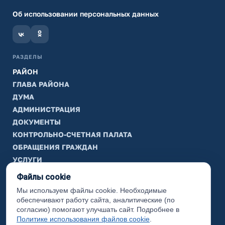
Об использовании персональных данных
РАЗДЕЛЫ
РАЙОН
ГЛАВА РАЙОНА
ДУМА
АДМИНИСТРАЦИЯ
ДОКУМЕНТЫ
КОНТРОЛЬНО-СЧЕТНАЯ ПАЛАТА
ОБРАЩЕНИЯ ГРАЖДАН
УСЛУГИ
ТИК
Файлы cookie
Мы используем файлы cookie. Необходимые
ИНФОРМАЦИЯ
обеспечивают работу сайта, аналитические (по
Законодательная карта
согласию) помогают улучшать сайт. Подробнее в
Политике использования файлов cookie
.
Карта сайта