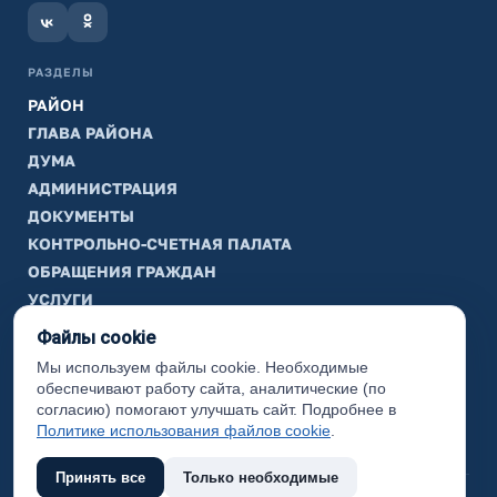
РАЗДЕЛЫ
РАЙОН
ГЛАВА РАЙОНА
ДУМА
АДМИНИСТРАЦИЯ
ДОКУМЕНТЫ
КОНТРОЛЬНО-СЧЕТНАЯ ПАЛАТА
ОБРАЩЕНИЯ ГРАЖДАН
УСЛУГИ
ТИК
Файлы cookie
Мы используем файлы cookie. Необходимые
ИНФОРМАЦИЯ
обеспечивают работу сайта, аналитические (по
Законодательная карта
согласию) помогают улучшать сайт. Подробнее в
Политике использования файлов cookie
.
Карта сайта
Принять все
Только необходимые