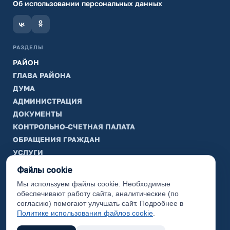
Об использовании персональных данных
РАЗДЕЛЫ
РАЙОН
ГЛАВА РАЙОНА
ДУМА
АДМИНИСТРАЦИЯ
ДОКУМЕНТЫ
КОНТРОЛЬНО-СЧЕТНАЯ ПАЛАТА
ОБРАЩЕНИЯ ГРАЖДАН
УСЛУГИ
ТИК
Файлы cookie
Мы используем файлы cookie. Необходимые
ИНФОРМАЦИЯ
обеспечивают работу сайта, аналитические (по
Законодательная карта
согласию) помогают улучшать сайт. Подробнее в
Политике использования файлов cookie
.
Карта сайта