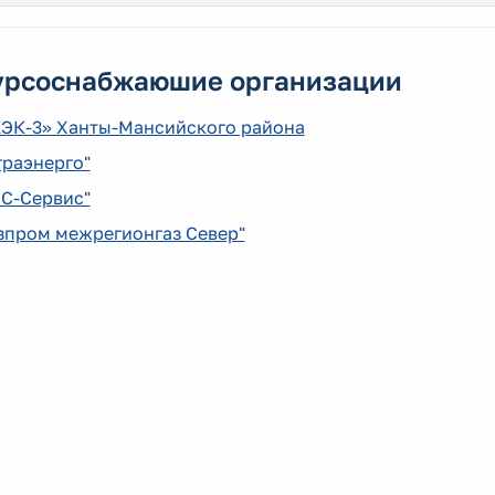
урсоснабжаюшие организации
ЭК-3» Ханты-Мансийского района
граэнерго"
ЭС-Сервис"
зпром межрегионгаз Север"