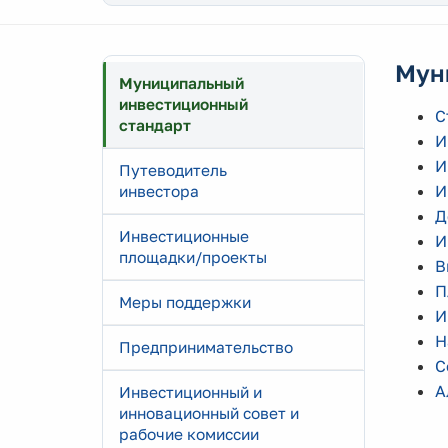
Мун
Муниципальный
инвестиционный
С
стандарт
И
И
Путеводитель
И
инвестора
Д
Инвестиционные
И
площадки/проекты
В
П
Меры поддержки
И
Н
Предпринимательство
С
А
Инвестиционный и
инновационный совет и
рабочие комиссии