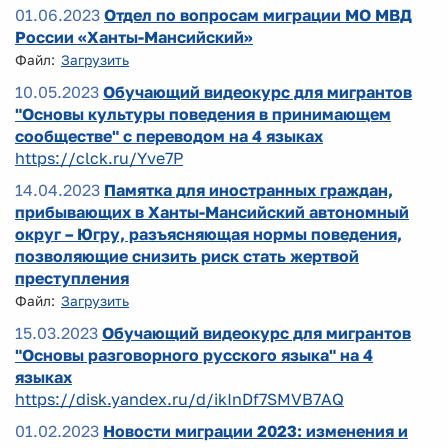
01.06.2023
Отдел по вопросам миграции МО МВД
России «Ханты-Мансийский»
Файл:
Загрузить
10.05.2023
Обучающий видеокурс для мигрантов
"Основы культуры поведения в принимающем
сообществе" с переводом на 4 языках
https://clck.ru/Yve7P
14.04.2023
Памятка для иностранных граждан,
прибывающих в Ханты-Мансийский автономный
округ – Югру, разъясняющая нормы поведения,
позволяющие снизить риск стать жертвой
преступления
Файл:
Загрузить
15.03.2023
Обучающий видеокурс для мигрантов
"Основы разговорного русского языка" на 4
языках
https://disk.yandex.ru/d/ikInDf7SMVB7AQ
01.02.2023
Новости миграции 2023: изменения и