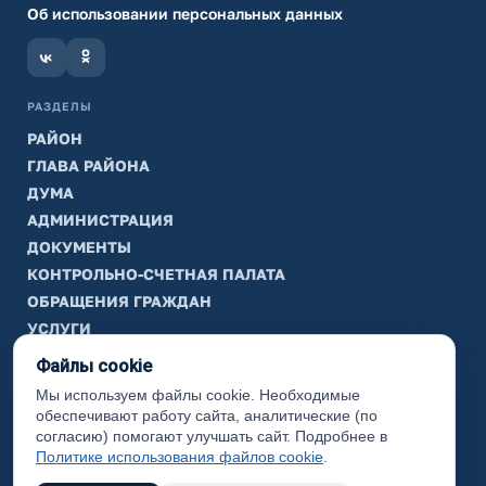
Об использовании персональных данных
РАЗДЕЛЫ
РАЙОН
ГЛАВА РАЙОНА
ДУМА
АДМИНИСТРАЦИЯ
ДОКУМЕНТЫ
КОНТРОЛЬНО-СЧЕТНАЯ ПАЛАТА
ОБРАЩЕНИЯ ГРАЖДАН
УСЛУГИ
ТИК
Файлы cookie
Мы используем файлы cookie. Необходимые
ИНФОРМАЦИЯ
обеспечивают работу сайта, аналитические (по
Законодательная карта
согласию) помогают улучшать сайт. Подробнее в
Политике использования файлов cookie
.
Карта сайта