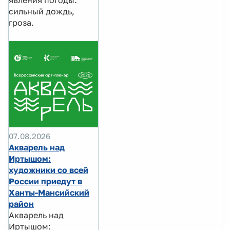
сильный дождь,
гроза.
07.08.2026
Акварель над
Иртышом:
художники со всей
России приедут в
Ханты-Мансийский
район
Акварель над
Иртышом: