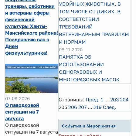
УБОЙНЫХ ЖИВОТНЫХ, В
тренеры, работники
ТОМ ЧИСЛЕ ОТ ДИКИХ, В
и ветераны сферы
СООТВЕТСТВИИ
физической
культуры Ханты-
ТРЕБОВАНИЙ
Мансийского района!
ВЕТЕРИНАРНЫМ ПРАВИЛАМ
Поздравляю вас с
И НОРМАМ
Днем
06.11.2020
физкультурника!
ПАМЯТКА ОБ
ИСПОЛЬЗОВАНИИ
ОДНОРАЗОВЫХ И
МНОГОРАЗОВЫХ МАСОК
07.08.2026
Страницы:
Пред.
1
...
203
204
О паводковой
205
206
207
...
219
След.
ситуации на 7
августа
О паводковой
События и Мероприятия
ситуации на 7 августа