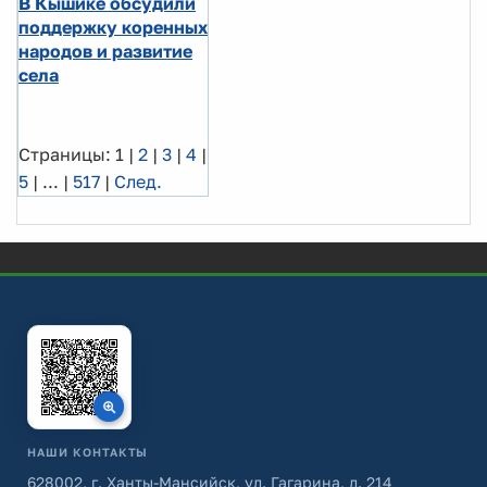
В Кышике обсудили
поддержку коренных
народов и развитие
села
Страницы:
1
|
2
|
3
|
4
|
5
|
...
|
517
|
След.
НАШИ КОНТАКТЫ
628002, г. Ханты-Мансийск, ул. Гагарина, д. 214