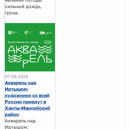
сильный дождь,
гроза.
07.08.2026
Акварель над
Иртышом:
художники со всей
России приедут в
Ханты-Мансийский
район
Акварель над
Иртышом: