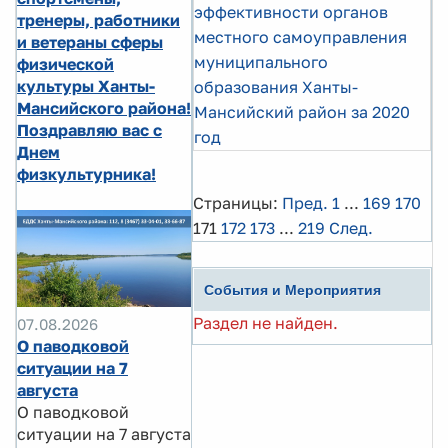
эффективности органов
тренеры, работники
местного самоуправления
и ветераны сферы
муниципального
физической
культуры Ханты-
образования Ханты-
Мансийского района!
Мансийский район за 2020
Поздравляю вас с
год
Днем
физкультурника!
Страницы:
Пред.
1
...
169
170
171
172
173
...
219
След.
События и Мероприятия
Раздел не найден.
07.08.2026
О паводковой
ситуации на 7
августа
О паводковой
ситуации на 7 августа