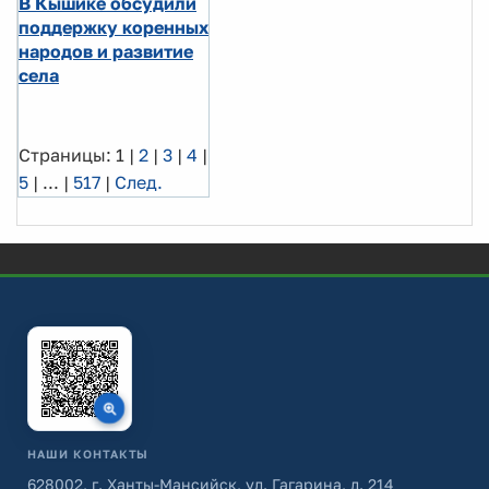
В Кышике обсудили
поддержку коренных
народов и развитие
села
Страницы:
1
|
2
|
3
|
4
|
5
|
...
|
517
|
След.
НАШИ КОНТАКТЫ
628002, г. Ханты-Мансийск, ул. Гагарина, д. 214