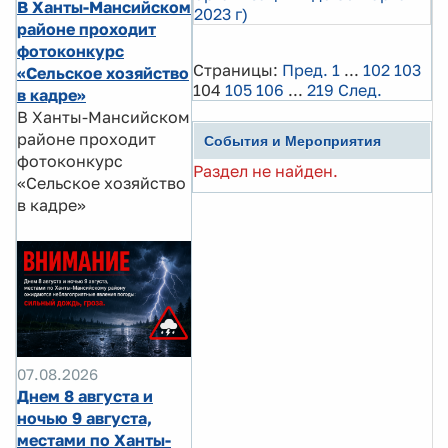
В Ханты-Мансийском
2023 г)
районе проходит
фотоконкурс
Страницы:
Пред.
1
...
102
103
«Сельское хозяйство
104
105
106
...
219
След.
в кадре»
В Ханты-Мансийском
районе проходит
События и Мероприятия
фотоконкурс
Раздел не найден.
«Сельское хозяйство
в кадре»
07.08.2026
Днем 8 августа и
ночью 9 августа,
местами по Ханты-