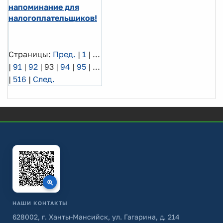
напоминание для
налогоплательщиков!
Страницы:
Пред.
|
1
|
...
|
91
|
92
|
93
|
94
|
95
|
...
|
516
|
След.
НАШИ КОНТАКТЫ
628002, г. Ханты-Мансийск, ул. Гагарина, д. 214