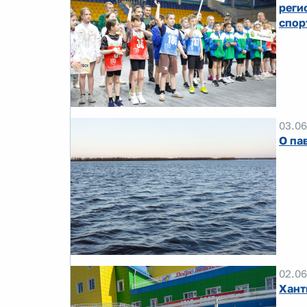
реги
спор
03.06
О па
02.06
Хант