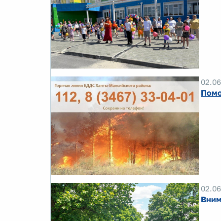
02.06
Помо
02.06
Вним