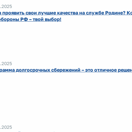
.2025
в проявить свои лучшие качества на службе Родине? К
бороны РФ – твой выбор!
.2025
рамма долгосрочных сбережений – это отличное решен
.2025