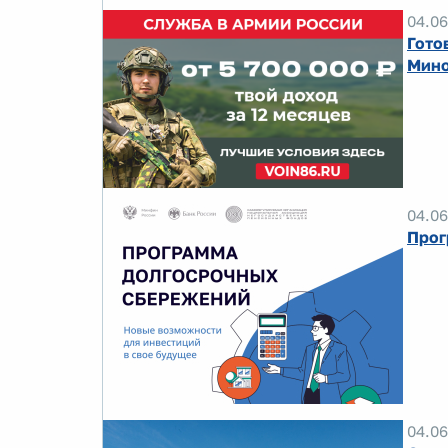
04.06
Гото
Мино
04.06
Прог
04.06