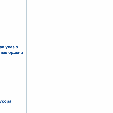
л указ о
лью ордена
мусора