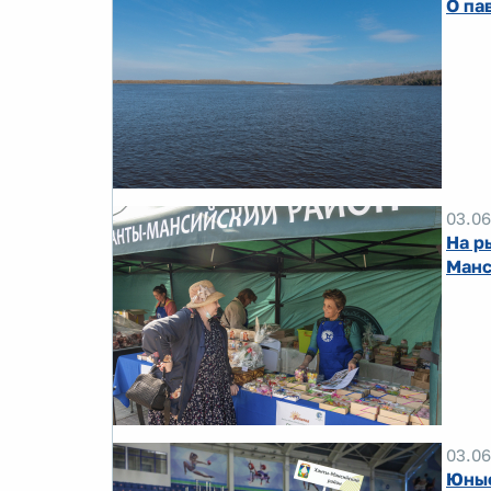
О па
03.06
На р
Манс
03.06
Юные