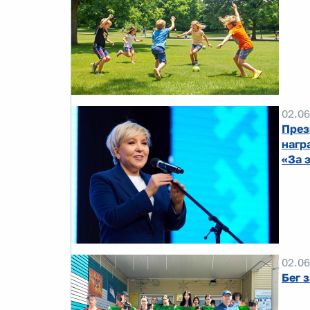
02.06
През
нагр
«За 
02.06
Бег 