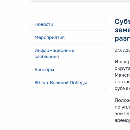
Субъ
Новости
земе
раз
Мероприятия
Информационные
27.03.2
сообщения
Инфор
округ
Баннеры
Манси
поста
80 лет Великой Победы
субъе
Полож
по упл
земель
аренд