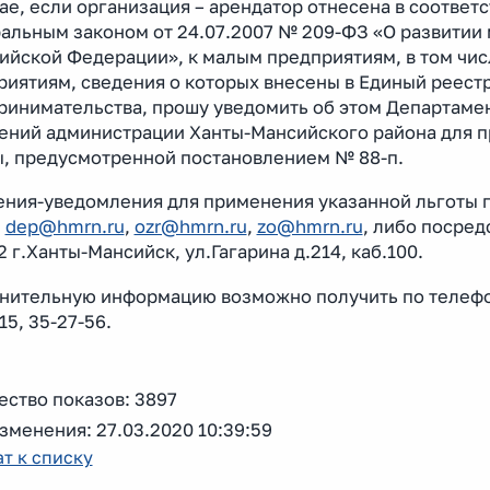
ае, если организация – арендатор отнесена в соответ
альным законом от 24.07.2007 № 209-ФЗ «О развитии
сийской Федерации», к малым предприятиям, в том чи
риятиям, сведения о которых внесены в Единый реестр
ринимательства, прошу уведомить об этом Департаме
ений администрации Ханты-Мансийского района для 
ы, предусмотренной постановлением № 88-п.
ения-уведомления для применения указанной льготы 
:
dep@hmrn.ru
,
ozr@hmrn.ru
,
zo@hmrn.ru
, либо посред
 г.Ханты-Мансийск, ул.Гагарина д.214, каб.100.
ительную информацию возможно получить по телефонам
15, 35-27-56.
ество показов: 3897
зменения: 27.03.2020 10:39:59
т к списку