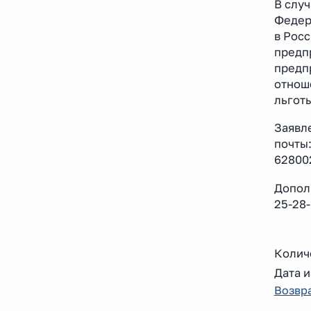
В случ
Федер
в Рос
предп
предп
отнош
льгот
Заявл
почты
628002
Дополн
25-28-
Колич
Дата и
Возвра