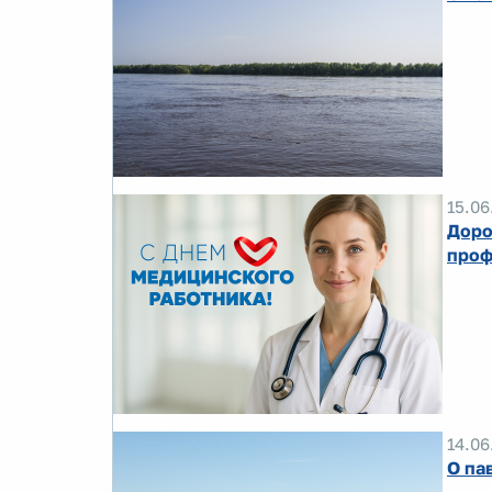
15.06
Доро
проф
14.06
О па