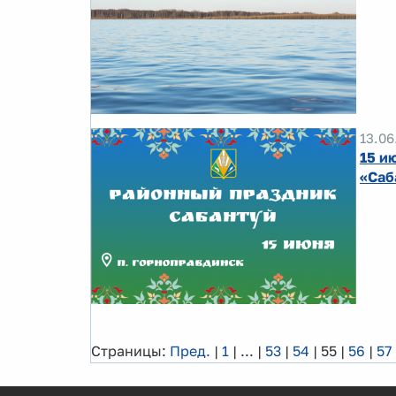
13.06
15 и
«Саб
Страницы:
Пред.
|
1
|
...
|
53
|
54
|
55
|
56
|
57