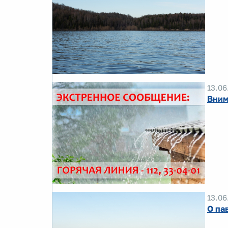
13.06
Вним
13.06
О па