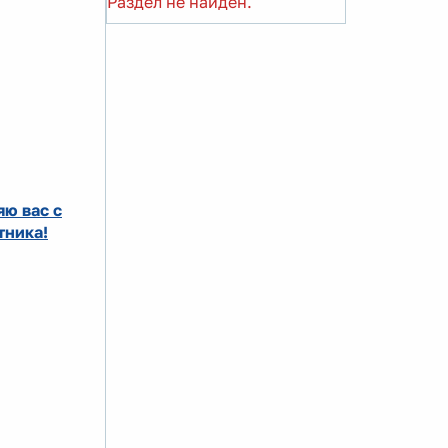
Раздел не найден.
ю вас с
тника!