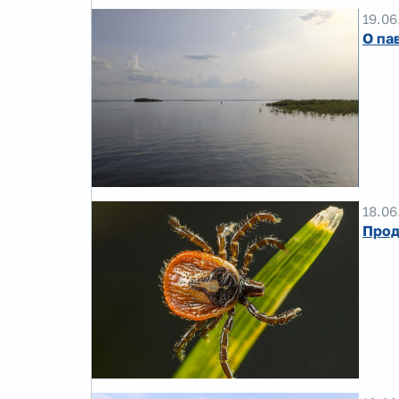
19.06
О па
18.06
Прод