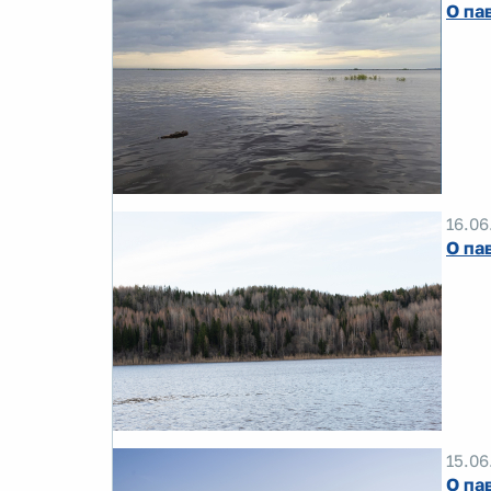
О па
16.06
О па
15.06
О па