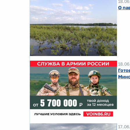
18.06
О па
18.06
Гото
Мино
17.06