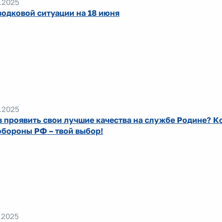
.2025
водковой ситуации на 18 июня
.2025
в проявить свои лучшие качества на службе Родине? К
бороны РФ – твой выбор!
.2025