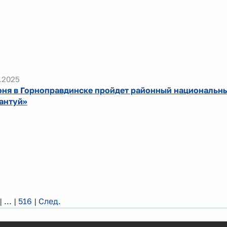
.2025
юня в Горноправдинске пройдет районный национальн
антуй»
|
...
|
516
|
След.