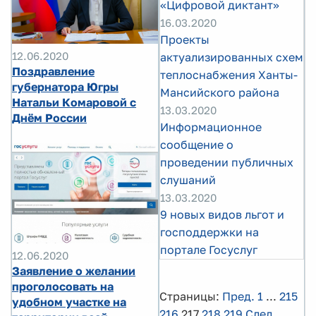
«Цифровой диктант»
16.03.2020
Проекты
12.06.2020
актуализированных схем
Поздравление
теплоснабжения Ханты-
губернатора Югры
Мансийского района
Натальи Комаровой с
13.03.2020
Днём России
Информационное
сообщение о
проведении публичных
слушаний
13.03.2020
9 новых видов льгот и
господдержки на
портале Госуслуг
12.06.2020
Заявление о желании
проголосовать на
Страницы:
Пред.
1
...
215
удобном участке на
216
217
218
219
След.