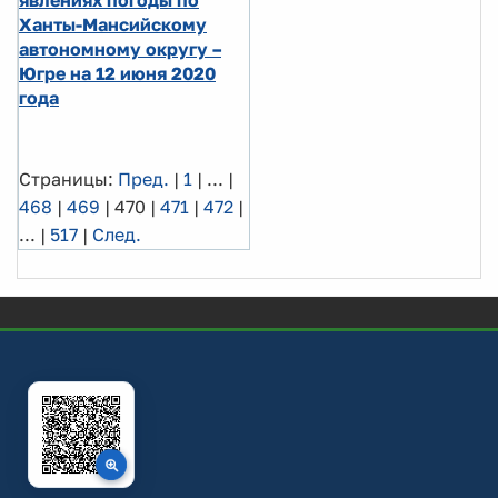
Ханты-Мансийскому
автономному округу –
Югре на 12 июня 2020
года
Страницы:
Пред.
|
1
|
...
|
468
|
469
|
470
|
471
|
472
|
...
|
517
|
След.