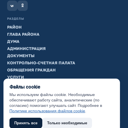
РАЗДЕЛЫ
РАЙОН
ГЛАВА РАЙОНА
ДУМА
АДМИНИСТРАЦИЯ
ДОКУМЕНТЫ
КОНТРОЛЬНО-СЧЕТНАЯ ПАЛАТА
ОБРАЩЕНИЯ ГРАЖДАН
УСЛУГИ
ТИК
Файлы cookie
Мы используем файлы cookie. Необходимые
ИНФОРМАЦИЯ
обеспечивают работу сайта, аналитические (по
Законодательная карта
согласию) помогают улучшать сайт. Подробнее в
Политике использования файлов cookie
.
Карта сайта
Принять все
Только необходимые