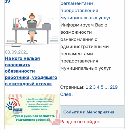
19
регламентами
предоставления
муниципальных услуг
Информируем Вас о
возможности
ознакомления с
административными
03.09.2021
регламентами
На кого нельзя
предоставления
возложить
муниципальных услуг
обязанности
работника, уходящего
в ежегодный отпуск
Страницы:
1
2
3
4
5
...
219
След.
События и Мероприятия
Раздел не найден.