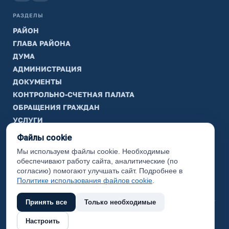
РАЗДЕЛЫ
РАЙОН
ГЛАВА РАЙОНА
ДУМА
АДМИНИСТРАЦИЯ
ДОКУМЕНТЫ
КОНТРОЛЬНО-СЧЕТНАЯ ПАЛАТА
ОБРАЩЕНИЯ ГРАЖДАН
УСЛУГИ
ТИК
Файлы cookie
Мы используем файлы cookie. Необходимые
ИНФОРМАЦИЯ
обеспечивают работу сайта, аналитические (по
Законодательная карта
согласию) помогают улучшать сайт. Подробнее в
Политике использования файлов cookie
.
Карта сайта
Принять все
Только необходимые
(с) 2017 Ханты-Мансийский район, официальный сайт
Настроить
администрации