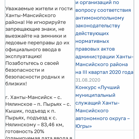
и организаций по
Уважаемые жители и гости
вопросу соответствия
Ханты-Мансийского
антимонопольному
района! Не игнорируйте
законодательству
запрещающие знаки, не
действующих
выезжайте на зимники и
нормативных
ледовые переправы до их
правовых актов
официального ввода в
эксплуатацию!
администрации Ханты-
Позаботьтесь о своей
Мансийского района
безопасности и
на III квартал 2020 года
безопасности родных и
31.08.2020
близких!
Конкурс «Лучший
муниципальный
г. Ханты-Мансийск – с.
служащий Ханты-
Нялинское – п. Пырьях – с.
Мансийского
Кышик, подъезд к п.
Пырьях, подъезд к с.
автономного округа –
Нялинскому – 83,46 км,
Югры»
готовность 20%
(планируемая дата ввода в