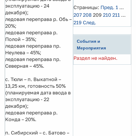
эксплуатацию - 24
Страницы:
Пред.
1
...
декабря);
207
208
209
210
211
...
ледовая переправа р. Обь –
219
След.
20%;
ледовая переправа р.
Полой – 35%;
События и
ледовая переправа пр.
Мероприятия
Неулева – 45%;
Раздел не найден.
ледовая переправа пр.
Северная – 45%.
с. Тюли – п. Выкатной –
13,25 км, готовность 50%
(планируемая дата ввода в
эксплуатацию - 22
декабря);
ледовая переправа р.
Конда – 20%.
п. Сибирский – с. Батово –