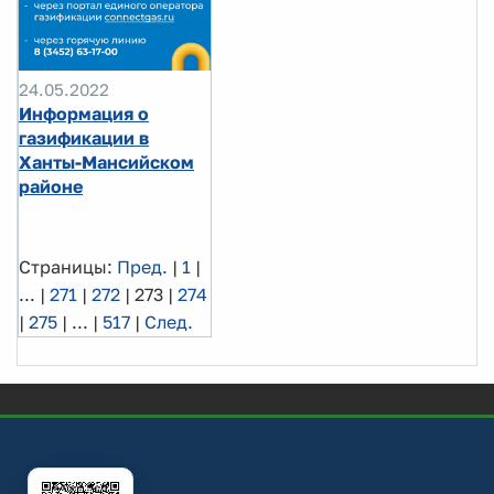
24.05.2022
Информация о
газификации в
Ханты-Мансийском
районе
Страницы:
Пред.
|
1
|
...
|
271
|
272
|
273
|
274
|
275
|
...
|
517
|
След.