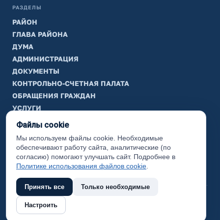
РАЗДЕЛЫ
РАЙОН
ГЛАВА РАЙОНА
ДУМА
АДМИНИСТРАЦИЯ
ДОКУМЕНТЫ
КОНТРОЛЬНО-СЧЕТНАЯ ПАЛАТА
ОБРАЩЕНИЯ ГРАЖДАН
УСЛУГИ
ТИК
Файлы cookie
Мы используем файлы cookie. Необходимые
ИНФОРМАЦИЯ
обеспечивают работу сайта, аналитические (по
Законодательная карта
согласию) помогают улучшать сайт. Подробнее в
Политике использования файлов cookie
.
Карта сайта
Принять все
Только необходимые
(с) 2017 Ханты-Мансийский район, официальный сайт
Настроить
администрации