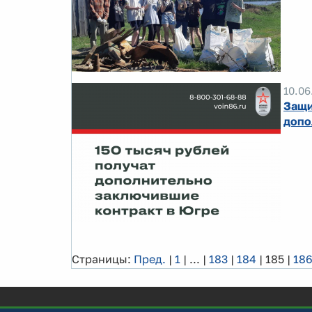
10.06
Защи
допо
Страницы:
Пред.
|
1
|
...
|
183
|
184
|
185
|
18