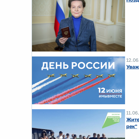
12.06
Уваж
11.06
Жите
рек"