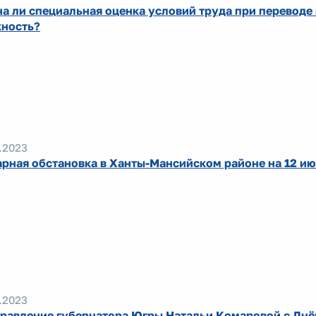
а ли специальная оценка условий труда при переводе
ность?
.2023
рная обстановка в Ханты-Мансийском районе на 12 и
.2023
равление губернатора Югры Натальи Комаровой с Днё