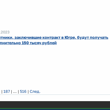
.2023
тники, заключившие контракт в Югре, будут получать
лнительно 150 тысяч рублей
6
|
187
|
...
|
516
|
След.