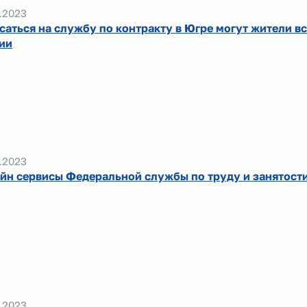
.2023
саться на службу по контракту в Югре могут жители в
ии
.2023
йн сервисы Федеральной службы по труду и занятост
.2023