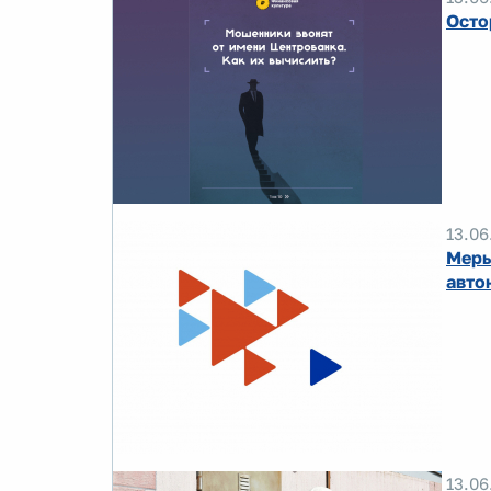
Осто
13.06
Меры
авто
13.06