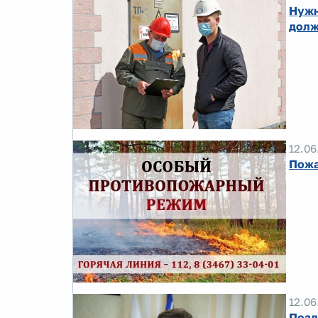
Нужн
долж
12.06
Пожа
12.06
Позд