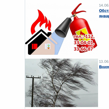
14.06
Обст
янва
13.06
Вним