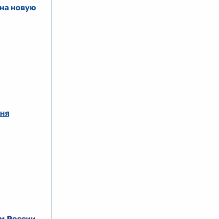
 на новую
юня
м России