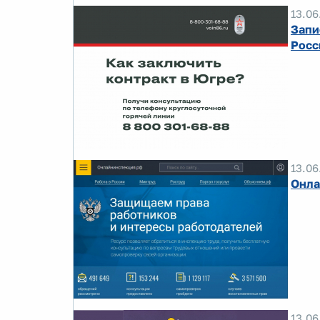
13.06
Запи
Росс
13.06
Онла
13.06