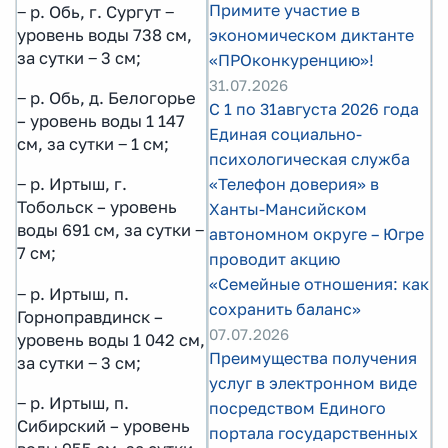
Примите участие в
‒ р. Обь, г. Сургут ‒
уровень воды 738 см,
экономическом диктанте
за сутки ‒ 3 см;
«ПРОконкуренцию»!
31.07.2026
‒ р. Обь, д. Белогорье
С 1 по 31августа 2026 года
– уровень воды 1 147
Единая социально-
см, за сутки ‒ 1 см;
психологическая служба
«Телефон доверия» в
‒ р. Иртыш, г.
Тобольск – уровень
Ханты-Мансийском
воды 691 см, за сутки ‒
автономном округе – Югре
7 см;
проводит акцию
«Семейные отношения: как
‒ р. Иртыш, п.
сохранить баланс»
Горноправдинск –
07.07.2026
уровень воды 1 042 см,
Преимущества получения
за сутки ‒ 3 см;
услуг в электронном виде
‒ р. Иртыш, п.
посредством Единого
Сибирский – уровень
портала государственных