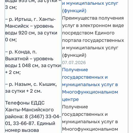
воды 955 см, за сутки ‒
и муниципальных услуг
3 см;
(функций)
Преимущества получения
‒ р. Иртыш, г. Ханты-
услуг в электронном виде
Мансийск ‒ уровень
посредством Единого
воды 920 см, за сутки
0 см;
портала государственных
и муниципальных услуг
‒ р. Конда, п.
(функций)
Выкатной – уровень
07.07.2026
воды 1 048 см, за сутки
Получение
+ 2 см;
государственных и
‒ р. Назым, с. Кышик,
муниципальных услуг в
за сутки + 2 см.
Многофункциональном
центре
Телефоны ЕДДС
Получение
Ханты-Мансийского
государственных и
района: 8 (3467) 33-04-
муниципальных услуг в
01, 33-66-87. Единый
Многофункциональном
номер вызова