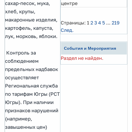
центре
сахар-песок, мука,
хлеб, крупы,
макаронные изделия,
Страницы:
1
2
3
4
5
...
219
картофель, капуста,
След.
лук, морковь, яблоки.
События и Мероприятия
Контроль за
Раздел не найден.
соблюдением
предельных надбавок
осуществляет
Региональная служба
по тарифам Югры (РСТ
Югры). При наличии
признаков нарушений
(например,
завышенных цен)