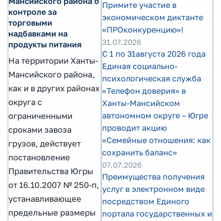
Мансийского района о
Примите участие в
контроле за
экономическом диктанте
торговыми
«ПРОконкуренцию»!
надбавками на
31.07.2026
продукты питания
С 1 по 31августа 2026 года
На территории Ханты-
Единая социально-
Мансийского района,
психологическая служба
как и в других районах
«Телефон доверия» в
округа с
Ханты-Мансийском
автономном округе – Югре
ограниченными
проводит акцию
сроками завоза
«Семейные отношения: как
грузов, действует
сохранить баланс»
постановление
07.07.2026
Правительства Югры
Преимущества получения
от 16.10.2007 № 250-п,
услуг в электронном виде
устанавливающее
посредством Единого
предельные размеры
портала государственных и