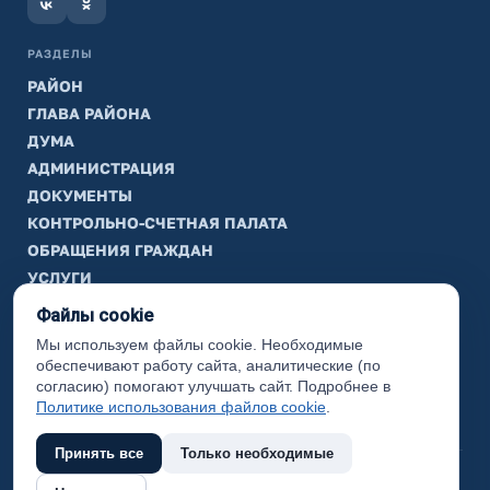
РАЗДЕЛЫ
РАЙОН
ГЛАВА РАЙОНА
ДУМА
АДМИНИСТРАЦИЯ
ДОКУМЕНТЫ
КОНТРОЛЬНО-СЧЕТНАЯ ПАЛАТА
ОБРАЩЕНИЯ ГРАЖДАН
УСЛУГИ
ТИК
Файлы cookie
Мы используем файлы cookie. Необходимые
ИНФОРМАЦИЯ
обеспечивают работу сайта, аналитические (по
Законодательная карта
согласию) помогают улучшать сайт. Подробнее в
Политике использования файлов cookie
.
Карта сайта
Принять все
Только необходимые
(с) 2017 Ханты-Мансийский район, официальный сайт