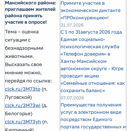
Мансийского района:
Примите участие в
приглашаем жителей
экономическом диктанте
района принять
«ПРОконкуренцию»!
участие в опросе!
31.07.2026
Тема – оценка
С 1 по 31августа 2026 года
Единая социально-
ситуации с
психологическая служба
безнадзорными
«Телефон доверия» в
животными.
Ханты-Мансийском
Высказать свое
автономном округе – Югре
мнение можно,
проводит акцию
перейдя по ссылке:
«Семейные отношения: как
clck.ru/3M73tp
(п.
сохранить баланс»
Луговской)
07.07.2026
Преимущества получения
clck.ru/3M73wi
(д.
услуг в электронном виде
Белогорье)
посредством Единого
clck.ru/3M73yh
(п.
портала государственных и
Кирпичный)