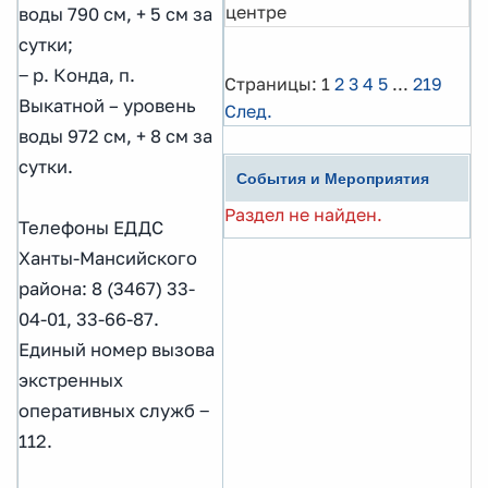
центре
воды 790 см, + 5 см за
сутки;
‒ р. Конда, п.
Страницы:
1
2
3
4
5
...
219
Выкатной – уровень
След.
воды 972 см, + 8 см за
сутки.
События и Мероприятия
Раздел не найден.
Телефоны ЕДДС
Ханты-Мансийского
района: 8 (3467) 33-
04-01, 33-66-87.
Единый номер вызова
экстренных
оперативных служб ‒
112.