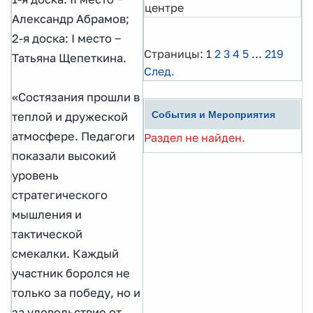
центре
Александр Абрамов;
2-я доска: I место ‒
Страницы:
1
2
3
4
5
...
219
Татьяна Щепеткина.
След.
«Состязания прошли в
События и Мероприятия
теплой и дружеской
атмосфере. Педагоги
Раздел не найден.
показали высокий
уровень
стратегического
мышления и
тактической
смекалки. Каждый
участник боролся не
только за победу, но и
за удовольствие от