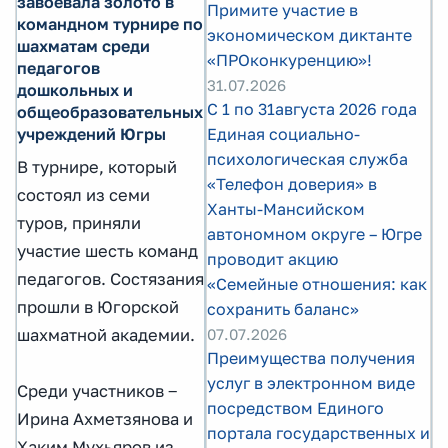
завоевала золото в
Примите участие в
командном турнире по
экономическом диктанте
шахматам среди
«ПРОконкуренцию»!
педагогов
31.07.2026
дошкольных и
С 1 по 31августа 2026 года
общеобразовательных
Единая социально-
учреждений Югры
психологическая служба
В турнире, который
«Телефон доверия» в
состоял из семи
Ханты-Мансийском
туров, приняли
автономном округе – Югре
участие шесть команд
проводит акцию
педагогов. Состязания
«Семейные отношения: как
прошли в Югорской
сохранить баланс»
07.07.2026
шахматной академии.
Преимущества получения
услуг в электронном виде
Среди участников ‒
посредством Единого
Ирина Ахметзянова и
портала государственных и
Хаким Мухьяров из