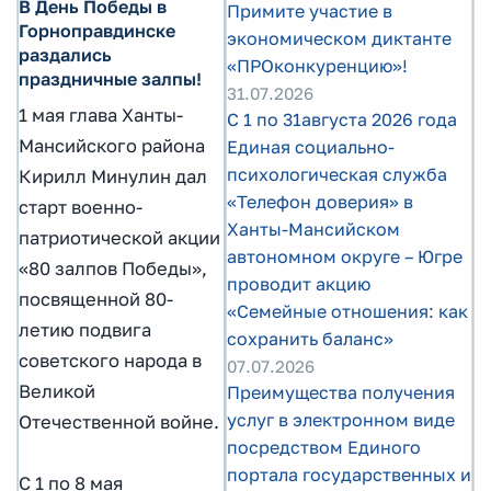
В День Победы в
Примите участие в
Горноправдинске
экономическом диктанте
раздались
«ПРОконкуренцию»!
праздничные залпы!
31.07.2026
1 мая глава Ханты-
С 1 по 31августа 2026 года
Мансийского района
Единая социально-
психологическая служба
Кирилл Минулин дал
«Телефон доверия» в
старт военно-
Ханты-Мансийском
патриотической акции
автономном округе – Югре
«80 залпов Победы»,
проводит акцию
посвященной 80-
«Семейные отношения: как
летию подвига
сохранить баланс»
советского народа в
07.07.2026
Великой
Преимущества получения
услуг в электронном виде
Отечественной войне.
посредством Единого
портала государственных и
С 1 по 8 мая