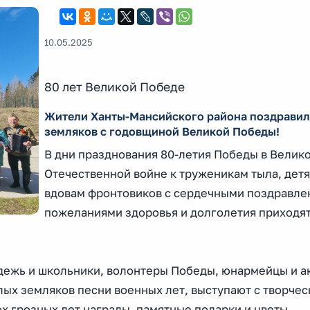
10.05.2025
80 лет Великой Победе
Жители Ханты-Мансийского района поздрави
земляков с годовщиной Великой Победы!
В дни празднования 80-летия Победы в Велик
Отечественной войне к труженикам тыла, дет
вдовам фронтовиков с сердечными поздравле
пожеланиями здоровья и долголетия приходя
одежь и школьники, волонтеры Победы, юнармейцы и а
ых земляков песни военных лет, выступают с творче
х грозных лет награды, памятные подарки и цветы.