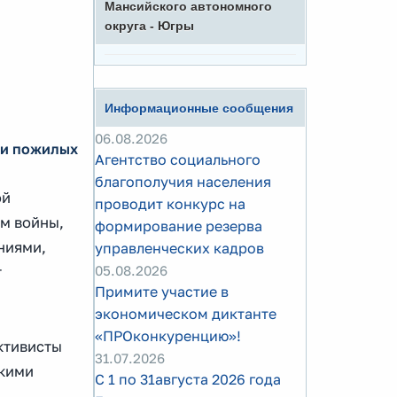
Мансийского автономного
округа - Югры
Информационные сообщения
06.08.2026
ли пожилых
Агентство социального
благополучия населения
ой
проводит конкурс на
ям войны,
формирование резерва
ниями,
управленческих кадров
05.08.2026
т
Примите участие в
экономическом диктанте
«ПРОконкуренцию»!
ктивисты
31.07.2026
скими
С 1 по 31августа 2026 года