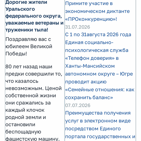
Дорогие жители
Примите участие в
Уральского
экономическом диктанте
федерального округа,
«ПРОконкуренцию»!
уважаемые ветераны и
31.07.2026
труженики тыла!
С 1 по 31августа 2026 года
Поздравляю вас с
Единая социально-
юбилеем Великой
психологическая служба
Победы!
«Телефон доверия» в
Ханты-Мансийском
80 лет назад наши
предки совершили то,
автономном округе – Югре
что казалось
проводит акцию
невозможным. Ценой
«Семейные отношения: как
собственной жизни
сохранить баланс»
они сражались за
07.07.2026
каждый клочок
Преимущества получения
родной земли и
услуг в электронном виде
остановили
посредством Единого
беспощадную
портала государственных и
фашистскую машину.