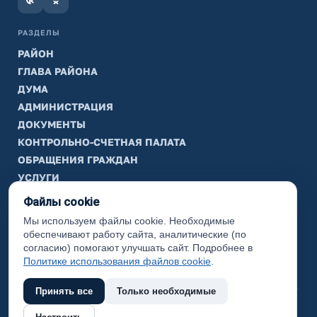
РАЗДЕЛЫ
РАЙОН
ГЛАВА РАЙОНА
ДУМА
АДМИНИСТРАЦИЯ
ДОКУМЕНТЫ
КОНТРОЛЬНО-СЧЕТНАЯ ПАЛАТА
ОБРАЩЕНИЯ ГРАЖДАН
УСЛУГИ
ТИК
Файлы cookie
Мы используем файлы cookie. Необходимые
ИНФОРМАЦИЯ
обеспечивают работу сайта, аналитические (по
Законодательная карта
согласию) помогают улучшать сайт. Подробнее в
Политике использования файлов cookie
.
Карта сайта
Принять все
Только необходимые
(с) 2017 Ханты-Мансийский район, официальный сайт