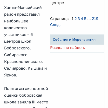
центре
Ханты-Мансийский
район представил
Страницы:
1
2
3
4
5
...
219
наибольшее
След.
количество
участников – 6
События и Мероприятия
центров школ
Раздел не найден.
Бобровского,
Сибирского,
Красноленинского,
Селиярово, Кышика и
Ярков.
По итогам экспертной
оценки бобровская
школа заняла III место