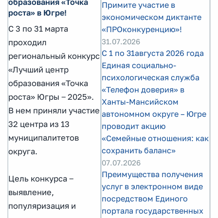
образования «Точка
Примите участие в
роста» в Югре!
экономическом диктанте
С 3 по 31 марта
«ПРОконкуренцию»!
31.07.2026
проходил
С 1 по 31августа 2026 года
региональный конкурс
Единая социально-
«Лучший центр
психологическая служба
образования «Точка
«Телефон доверия» в
роста» Югры ‒ 2025».
Ханты-Мансийском
В нем приняли участие
автономном округе – Югре
32 центра из 13
проводит акцию
муниципалитетов
«Семейные отношения: как
сохранить баланс»
округа.
07.07.2026
Преимущества получения
Цель конкурса ‒
услуг в электронном виде
выявление,
посредством Единого
популяризация и
портала государственных