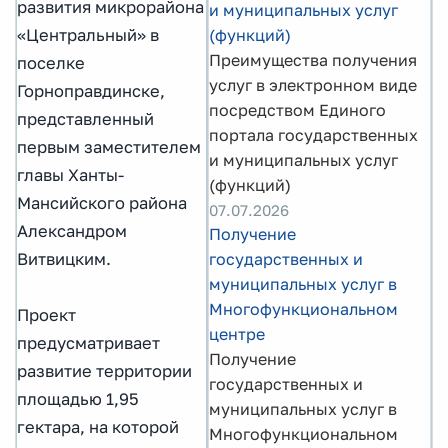
развития микрорайона
и муниципальных услуг
«Центральный» в
(функций)
Преимущества получения
поселке
услуг в электронном виде
Горноправдинске,
посредством Единого
представленный
портала государственных
первым заместителем
и муниципальных услуг
главы Ханты-
(функций)
Мансийского района
07.07.2026
Александром
Получение
Витвицким.
государственных и
муниципальных услуг в
Многофункциональном
Проект
центре
предусматривает
Получение
развитие территории
государственных и
площадью 1,95
муниципальных услуг в
гектара, на которой
Многофункциональном