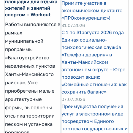
площадки для отдыха
Примите участие в
жителей и занятий
экономическом диктанте
спортом – Workout
«ПРОконкуренцию»!
Работы выполняются в
31.07.2026
С 1 по 31августа 2026 года
рамках
Единая социально-
муниципальной
психологическая служба
программы
«Телефон доверия» в
«Благоустройство
Ханты-Мансийском
населенных пунктов
автономном округе – Югре
Ханты-Мансийского
проводит акцию
района». Уже
«Семейные отношения: как
приобретены малые
сохранить баланс»
архитектурные
07.07.2026
Преимущества получения
формы, выполнены
услуг в электронном виде
отсыпка территории
посредством Единого
песком и установка
портала государственных и
бордюров.