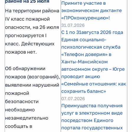
районе на 25 июля
Примите участие в
экономическом диктанте
На территории района
«ПРОконкуренцию»!
IV класс пожарной
31.07.2026
опасности, на 26 июля
С 1 по 31августа 2026 года
прогнозируется I
Единая социально-
класс. Действующих
психологическая служба
пожаров нет.
«Телефон доверия» в
Ханты-Мансийском
Об обнаружении
автономном округе – Югре
проводит акцию
пожаров (возгораний),
«Семейные отношения: как
выявлении нарушений
сохранить баланс»
пожарной
07.07.2026
безопасности
Преимущества получения
необходимо
услуг в электронном виде
незамедлительно
посредством Единого
сообщать в
портала государственных