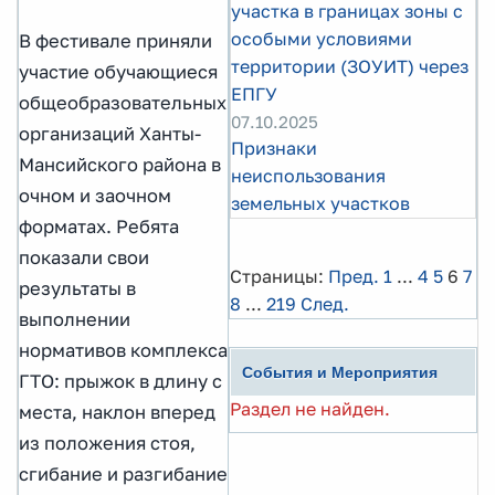
участка в границах зоны с
особыми условиями
В фестивале приняли
территории (ЗОУИТ) через
участие обучающиеся
ЕПГУ
общеобразовательных
07.10.2025
организаций Ханты-
Признаки
Мансийского района в
неиспользования
очном и заочном
земельных участков
форматах. Ребята
показали свои
Страницы:
Пред.
1
...
4
5
6
7
результаты в
8
...
219
След.
выполнении
нормативов комплекса
События и Мероприятия
ГТО: прыжок в длину с
Раздел не найден.
места, наклон вперед
из положения стоя,
сгибание и разгибание