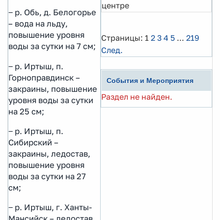
центре
‒ р. Обь, д. Белогорье
– вода на льду,
повышение уровня
Страницы:
1
2
3
4
5
...
219
воды за сутки на 7 см;
След.
‒ р. Иртыш, п.
Горноправдинск –
События и Мероприятия
закраины, повышение
Раздел не найден.
уровня воды за сутки
на 25 см;
‒ р. Иртыш, п.
Сибирский –
закраины, ледостав,
повышение уровня
воды за сутки на 27
см;
‒ р. Иртыш, г. Ханты-
Мансийск – ледостав,