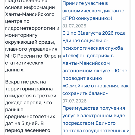
Подготовлено на
Примите участие в
основе информации
экономическом диктанте
Ханты-Мансийского
«ПРОконкуренцию»!
центра по
31.07.2026
гидрометеорологии и
С 1 по 31августа 2026 года
мониторингу
Единая социально-
окружающей среды,
психологическая служба
главного управления
«Телефон доверия» в
МЧС России по Югре и
статистических
Ханты-Мансийском
данных.
автономном округе – Югре
проводит акцию
Вскрытие рек на
«Семейные отношения: как
территории района
сохранить баланс»
ожидается в третьей
07.07.2026
декаде апреля, что
Преимущества получения
раньше
услуг в электронном виде
среднемноголетних
посредством Единого
дат на 5 дней. В
период весеннего
портала государственных и