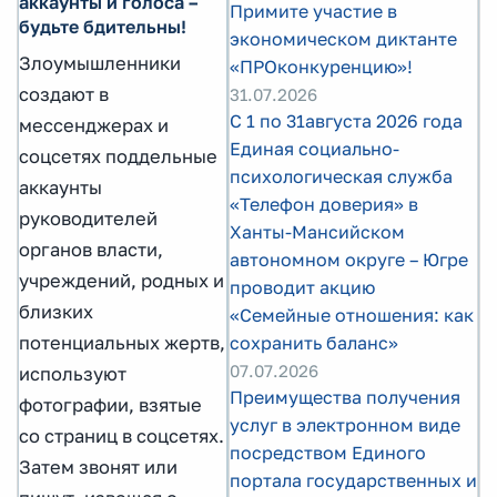
аккаунты и голоса –
Примите участие в
будьте бдительны!
экономическом диктанте
Злоумышленники
«ПРОконкуренцию»!
создают в
31.07.2026
С 1 по 31августа 2026 года
мессенджерах и
Единая социально-
соцсетях поддельные
психологическая служба
аккаунты
«Телефон доверия» в
руководителей
Ханты-Мансийском
органов власти,
автономном округе – Югре
учреждений, родных и
проводит акцию
близких
«Семейные отношения: как
сохранить баланс»
потенциальных жертв,
07.07.2026
используют
Преимущества получения
фотографии, взятые
услуг в электронном виде
со страниц в соцсетях.
посредством Единого
Затем звонят или
портала государственных и