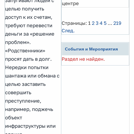
запугивают людей с
центре
целью получить
доступ к их счетам,
Страницы:
1
2
3
4
5
...
219
требуют перевести
След.
деньги за «решение
проблем».
События и Мероприятия
«Родственники»
Раздел не найден.
просят дать в долг.
Нередки попытки
шантажа или обмана с
целью заставить
совершить
преступление,
например, поджечь
объект
инфраструктуры или