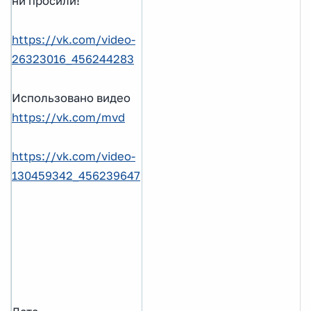
ни просили!
https://vk.com/video-
26323016_456244283
Использовано видео
https://vk.com/mvd
https://vk.com/video-
130459342_456239647